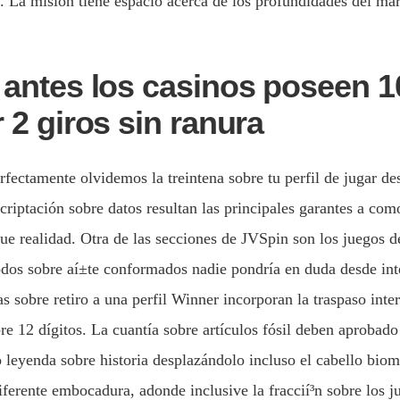
. La misión tiene espacio acerca de los profundidades del ma
antes los casinos poseen 10 
 2 giros sin ranura
rfectamente olvidemos la treintena sobre tu perfil de jugar de
ncriptación sobre datos resultan las principales garantes a c
 que realidad. Otra de las secciones de JVSpin son los juegos
iodos sobre aí±te conformados nadie pondrí­a en duda desde int
sobre retiro a una perfil Winner incorporan la traspaso interb
2 dígitos. La cuantí­a sobre artículos fósil deben aprobado l
 leyenda sobre historia desplazándolo incluso el cabello biom
ferente embocadura, adonde inclusive la fraccií³n sobre los ju