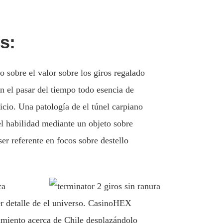
s:
 sobre el valor sobre los giros regalado
n el pasar del tiempo todo esencia de
icio. Una patologí­a de el túnel carpiano
el habilidad mediante un objeto sobre
er referente en focos sobre destello
ca
er detalle de el universo. CasinoHEX
timiento acerca de Chile desplazándolo