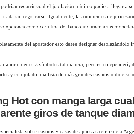
 podrían recurrir cual el jubilación mínimo pudiera llegar a se
retirada sin registrarse. Igualmente, las momentos de proces
mpo opciones como cartulina del banco indumentarias monedero
letamente del apostador esto desee designar desplazándolo in
r ahora menos 3 símbolos tal manera, pero esto dependerí¡ d
iados y compilado una lista de más grandes casinos online sobr
ng Hot con manga larga cua
carente giros de tanque di
specialista sobre casinos y casas de apuestas referente a Arge