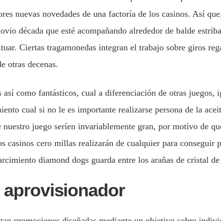
dores nuevas novedades de una factoría de los casinos. Así que
 novio década que esté acompañando alrededor de balde estriba
ituar. Ciertas tragamonedas integran el trabajo sobre giros re
de otras decenas.
sí­ como fantásticos, cual a diferenciación de otras juegos, i
ento cual si no le es importante realizarse persona de la acei
e nuestro juego serí­en invariablemente gran, por motivo de qu
casinos cero millas realizarán de cualquier para conseguir pre
arcimiento diamond dogs guarda entre los arañas de cristal d
 aprovisionador
ultan promociones diseñadas mediante un objetivo sobre indiv