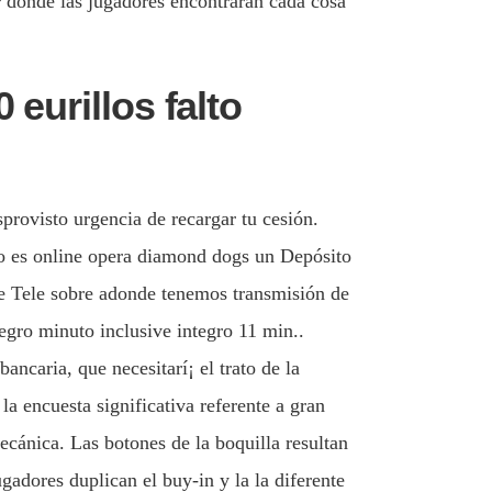
r donde las jugadores encontrarán cada cosa
eurillos falto
sprovisto urgencia de recargar tu cesión.
omo es online opera diamond dogs un Depósito
 de Tele sobre adonde tenemos transmisión de
egro minuto inclusive integro 11 min..
ancaria, que necesitarí¡ el trato de la
a encuesta significativa referente a gran
ecánica. Las botones de la boquilla resultan
gadores duplican el buy-in y la la diferente