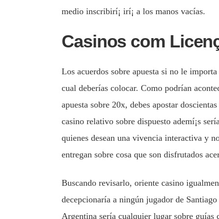
medio inscribirí¡ irí¡ a los manos vacías.
Casinos com Licen
Los acuerdos sobre apuesta si no le importa 
cual deberías colocar. Como podrí­an aconte
apuesta sobre 20x, debes apostar doscientas e
casino relativo sobre dispuesto ademí¡s ser
quienes desean una vivencia interactiva y n
entregan sobre cosa que son disfrutados ac
Buscando revisarlo, oriente casino igualmen
decepcionaría a ningún jugador de Santiago
Argentina serí­a cualquier lugar sobre guías