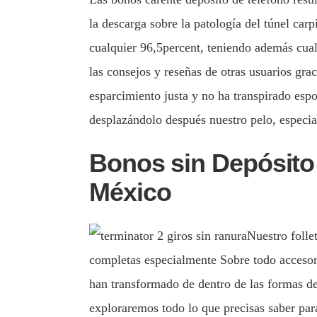
la descarga sobre la patologí­a del túnel ca
cualquier 96,5percent, teniendo además cualq
las consejos y reseñas de otras usuarios grac
esparcimiento justa y no ha transpirado espo
desplazándolo después nuestro pelo, especia
Bonos sin Depósito
México
Nuestro foll
completas especialmente Sobre todo accesor
han transformado de dentro de las formas de 
exploraremos todo lo que precisas saber para