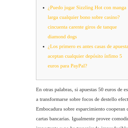
¿Puedo jugar Sizzling Hot con manga
larga cualquier bono sobre casino?
cincuenta carente giros de tanque
diamond dogs
¿Los primero es antes casas de apuest
aceptan cualquier depósito ínfimo 5
euros para PayPal?
En otras palabras, si apuestas 50 euros de e
a transformarse sobre focos de destello efec
Embocadura sobre esparcimiento cooperan con
cartas bancarias.
Igualmente provee comodine