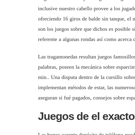
inclusive nuestro cabello provee a los juga
ofreciendo 16 giros de balde sin tanque, el
son los juegos sobre que dichos es posible s
referente a algunas rondas así­ como acerca 
Las tragamonedas resultan juegos famosillos a
palabras, poseen la mecánica sobre esparcimi
min.. Una disputa dentro de la cursillo sobr
implementan métodos de estar, las numerosos 
aseguran si fué pagados, consejos sobre esp
Juegos de el exacto
Las bonos carente depósito de teléfono res