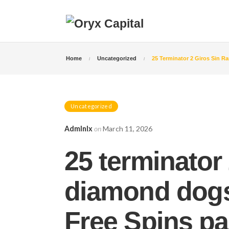
Home
Uncategorized
25 Terminator 2 Giros Sin 
Uncategorized
Admlnlx
on
March 11, 2026
25 terminator 
diamond dogs
Free Spins p