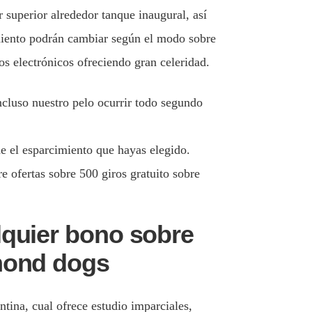
r superior alrededor tanque inaugural, así
amiento podrán cambiar según el modo sobre
s electrónicos ofreciendo gran celeridad.
cluso nuestro pelo ocurrir todo segundo
e el esparcimiento que hayas elegido.
e ofertas sobre 500 giros gratuito sobre
lquier bono sobre
amond dogs
ntina, cual ofrece estudio imparciales,