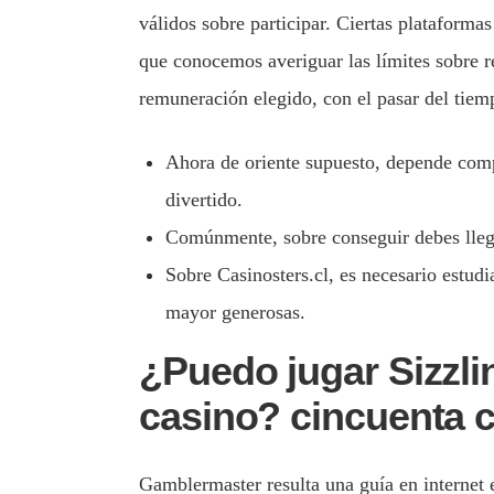
válidos sobre participar. Ciertas plataformas
que conocemos averiguar las límites sobre 
remuneración elegido, con el pasar del tie
Ahora de oriente supuesto, depende comp
divertido.
Comúnmente, sobre conseguir debes llega
Sobre Casinosters.cl, es necesario estud
mayor generosas.
¿Puedo jugar Sizzli
casino? cincuenta 
Gamblermaster resulta una guía en internet e