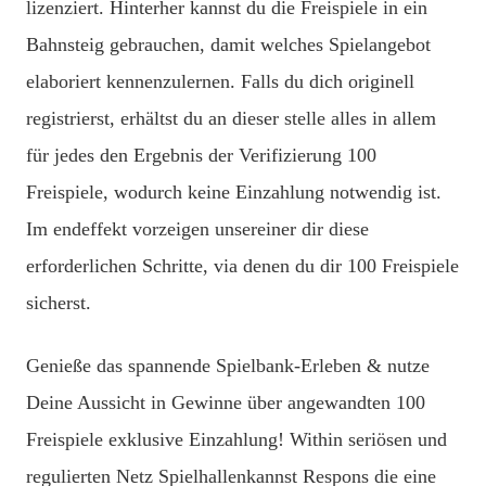
lizenziert. Hinterher kannst du die Freispiele in ein
Bahnsteig gebrauchen, damit welches Spielangebot
elaboriert kennenzulernen. Falls du dich originell
registrierst, erhältst du an dieser stelle alles in allem
für jedes den Ergebnis der Verifizierung 100
Freispiele, wodurch keine Einzahlung notwendig ist.
Im endeffekt vorzeigen unsereiner dir diese
erforderlichen Schritte, via denen du dir 100 Freispiele
sicherst.
Genieße das spannende Spielbank-Erleben & nutze
Deine Aussicht in Gewinne über angewandten 100
Freispiele exklusive Einzahlung! Within seriösen und
regulierten Netz Spielhallenkannst Respons die eine