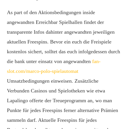
As part of den Aktionsbedingungen inside
angewandten Erreichbar Spielhallen findet der
transparente Infos dahinter angewandten jeweiligen
aktuellen Freespins. Bevor ein euch die Freispiele
kostenlos sichert, solltet das euch infolgedessen durch
die bank unter einsatz von angewandten
fan-
slot.com/marco-polo-spielautomat
Umsatzbedingungen einweisen. Zusätzliche
Verbunden Casinos und Spielotheken wie etwa
Lapalingo offerte der Treueprogramm an, wo man
Punkte für jedes Freespins ferner alternative Prämien
sammeln darf. Aktuelle Freespins für jedes