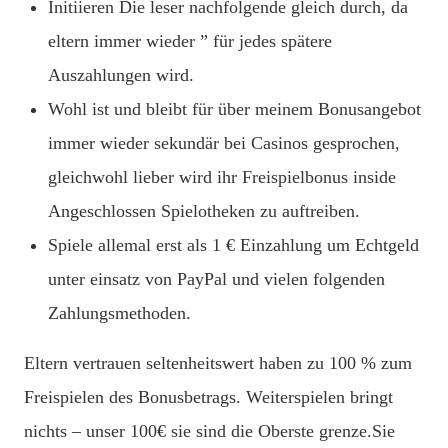
Initiieren Die leser nachfolgende gleich durch, da
eltern immer wieder ” für jedes spätere
Auszahlungen wird.
Wohl ist und bleibt für über meinem Bonusangebot
immer wieder sekundär bei Casinos gesprochen,
gleichwohl lieber wird ihr Freispielbonus inside
Angeschlossen Spielotheken zu auftreiben.
Spiele allemal erst als 1 € Einzahlung um Echtgeld
unter einsatz von PayPal und vielen folgenden
Zahlungsmethoden.
Eltern vertrauen seltenheitswert haben zu 100 % zum
Freispielen des Bonusbetrags. Weiterspielen bringt
nichts – unser 100€ sie sind die Oberste grenze.Sie