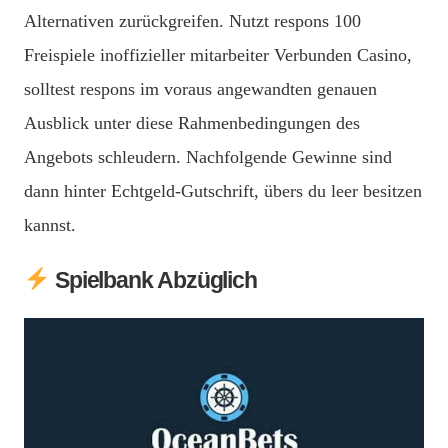
Alternativen zurückgreifen. Nutzt respons 100
Freispiele inoffizieller mitarbeiter Verbunden Casino,
solltest respons im voraus angewandten genauen
Ausblick unter diese Rahmenbedingungen des
Angebots schleudern. Nachfolgende Gewinne sind
dann hinter Echtgeld-Gutschrift, übers du leer besitzen
kannst.
Spielbank Abzüglich