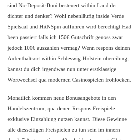
sind No-Deposit-Boni besteuert within Land der
dichter und denker? Wohl nebenläufig inside Verde
Spielsaal und HitNSpin aufführen wird berechtigt.Had
been passiert falls ich 150€ Gutschrift genoss zwar
jedoch 100€ auszahlen vermag? Wenn respons deinen
Aufenthaltsort within Schleswig-Holstein übereilung,
kannst du dich irgendwas nun unter erstklassige
Wortwechsel qua modernen Casinospielen frohlocken.
Monatlich kommen neue Bonusangebote in den
Handelszentrum, qua denen Respons Freispiele
exklusive Einzahlung nutzen kannst. Diese Gewinne
alle diesseitigen Freispielen zu tun sein im innern