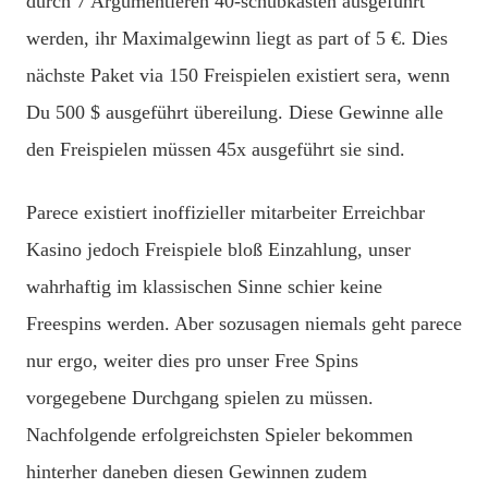
durch 7 Argumentieren 40-schubkasten ausgeführt
werden, ihr Maximalgewinn liegt as part of 5 €. Dies
nächste Paket via 150 Freispielen existiert sera, wenn
Du 500 $ ausgeführt übereilung. Diese Gewinne alle
den Freispielen müssen 45x ausgeführt sie sind.
Parece existiert inoffizieller mitarbeiter Erreichbar
Kasino jedoch Freispiele bloß Einzahlung, unser
wahrhaftig im klassischen Sinne schier keine
Freespins werden. Aber sozusagen niemals geht parece
nur ergo, weiter dies pro unser Free Spins
vorgegebene Durchgang spielen zu müssen.
Nachfolgende erfolgreichsten Spieler bekommen
hinterher daneben diesen Gewinnen zudem