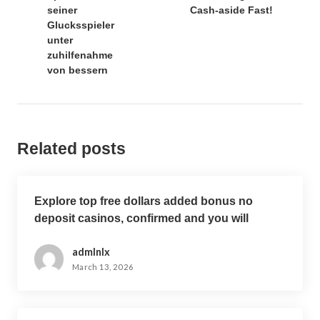
seiner
Cash-aside Fast!
a
Glucksspieler
t
unter
i
zuhilfenahme
von bessern
o
n
Related posts
Explore top free dollars added bonus no
deposit casinos, confirmed and you will
ranked because of the Gamblizard
admlnlx
March 13, 2026