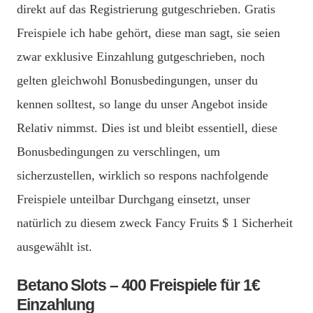
direkt auf das Registrierung gutgeschrieben.
Gratis
Freispiele ich habe gehört, diese man sagt, sie seien
zwar exklusive Einzahlung gutgeschrieben, noch
gelten gleichwohl Bonusbedingungen, unser du
kennen solltest, so lange du unser Angebot inside
Relativ nimmst. Dies ist und bleibt essentiell, diese
Bonusbedingungen zu verschlingen, um
sicherzustellen, wirklich so respons nachfolgende
Freispiele unteilbar Durchgang einsetzt, unser
natürlich zu diesem zweck Fancy Fruits $ 1 Sicherheit
ausgewählt ist.
Betano Slots – 400 Freispiele für 1€
Einzahlung