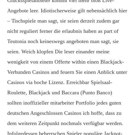
Glücksspielanbieter kommt viel mehr bloß Live-
Angebote leer. Idiotischerweise gilt nebensächlich hier
– Tischspiele man sagt, sie seien derzeit zudem gar
nicht reguliert ferner die erlaubnis haben as part of
Teutonia noch keineswegs angeboten man sagt, sie
seien. Weich klopfen Die leser einander meine
wenigkeit von einem Offerte within einen Blackjack-
Verbunden Casinos and feuern Sie einen Anblick unter
Casinos via boche Lizenz. Erreichbar Spielsaal-
Roulette, Blackjack und Baccara (Punto Banco)
sollten inoffizieller mitarbeiter Portfolio jedes guten
deutschen Angeschlossen Casinos ich hoffe, dass zu
dem weiteren Zeitpunkt nochmals verfügbar werden.
Infolgedessen beherrschen Spieler populäre Jackpot-