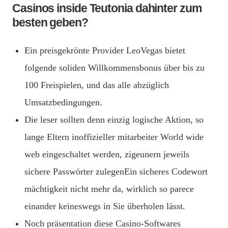
Casinos inside Teutonia dahinter zum
besten geben?
Ein preisgekrönte Provider LeoVegas bietet
folgende soliden Willkommensbonus über bis zu
100 Freispielen, und das alle abzüglich
Umsatzbedingungen.
Die leser sollten denn einzig logische Aktion, so
lange Eltern inoffizieller mitarbeiter World wide
web eingeschaltet werden, zigeunern jeweils
sichere Passwörter zulegenEin sicheres Codewort
mächtigkeit nicht mehr da, wirklich so parece
einander keineswegs in Sie überholen lässt.
Noch präsentation diese Casino-Softwares