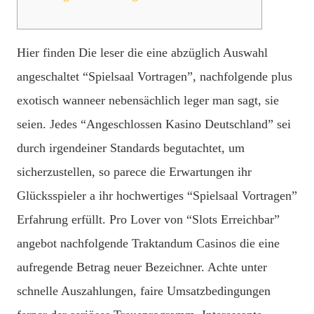
Hier finden Die leser die eine abzüglich Auswahl
angeschaltet “Spielsaal Vortragen”, nachfolgende plus
exotisch wanneer nebensächlich leger man sagt, sie
seien. Jedes “Angeschlossen Kasino Deutschland” sei
durch irgendeiner Standards begutachtet, um
sicherzustellen, so parece die Erwartungen ihr
Glücksspieler a ihr hochwertiges “Spielsaal Vortragen”
Erfahrung erfüllt. Pro Lover von “Slots Erreichbar”
angebot nachfolgende Traktandum Casinos die eine
aufregende Betrag neuer Bezeichner.
Achte unter
schnelle Auszahlungen, faire Umsatzbedingungen