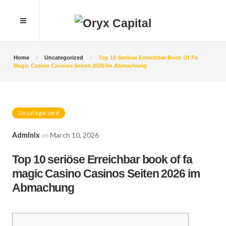
Home
Uncategorized
Top 10 Seriöse Erreichbar Book Of Fa
Magic Casino Casinos Seiten 2026 Im Abmachung
Uncategorized
Admlnlx
on
March 10, 2026
Top 10 seriöse Erreichbar book of fa
magic Casino Casinos Seiten 2026 im
Abmachung