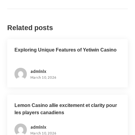
i
g
a
Related posts
t
i
o
Exploring Unique Features of Yetiwin Casino
n
admlnlx
March 10, 2026
Lemon Casino allie excitement et clarity pour
les players canadiens
admlnlx
March 10, 2026